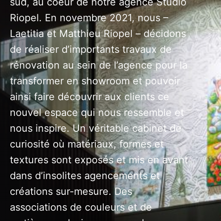
sud, au coeur de notre agence Studio
Riopel. En novembre 2021, nous –
Laetitia et Matthieu Riopel – décidons
de réaliser d’importants travaux de
rénovation au sein de l’agence pour la
transformer en showroom et pouvoir
ainsi faire découvrir aux clients ce
nouvel espace qui nous ressemble et
nous inspire. Un véritable cabinet de
curiosité où matériaux, formes et
textures sont exposés et mis en avant
dans d’insolites agencements et
créations sur-mesure. Des
associations de couleurs et de